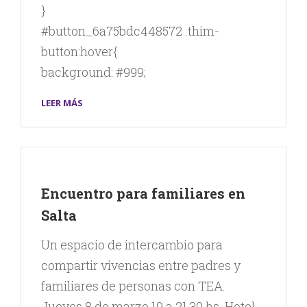
}
#button_6a75bdc448572 .thim-
button:hover{
background: #999;
LEER MÁS
Encuentro para familiares en
Salta
Un espacio de intercambio para
compartir vivencias entre padres y
familiares de personas con TEA.
Jueves 8 de marzo 19 a 21,30 hs. Hotel