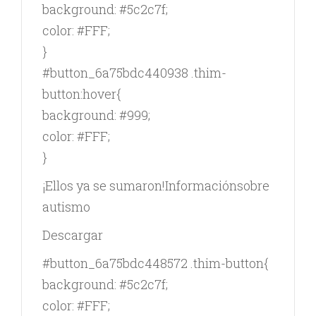
background: #5c2c7f;
color: #FFF;
}
#button_6a75bdc440938 .thim-
button:hover{
background: #999;
color: #FFF;
}
¡Ellos ya se sumaron!Informaciónsobre
autismo
Descargar
#button_6a75bdc448572 .thim-button{
background: #5c2c7f;
color: #FFF;