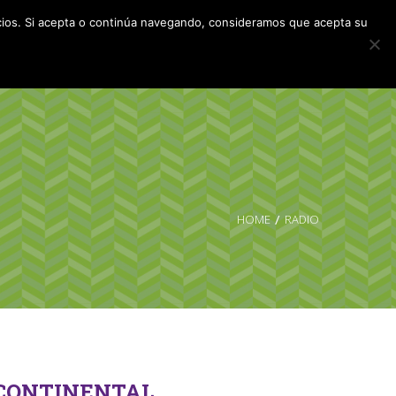
TU AYUDA ES ESENCIAL
icios. Si acepta o continúa navegando, consideramos que acepta su
HOME
RADIO
CONTINENTAL