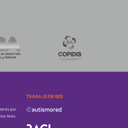
TRABAJO EN RED
nterés por
nos Aires.